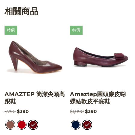
相關商品
特價
特價
AMAZTEP 簡潔尖頭高
Amaztep圓頭麖皮蝴
跟鞋
蝶結軟皮平底鞋
$
790
$
390
$
1,090
$
390