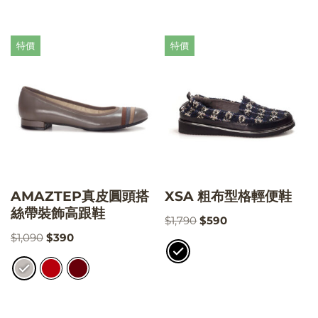
特價
特價
AMAZTEP真皮圓頭搭
XSA 粗布型格輕便鞋
絲帶裝飾高跟鞋
$
1,790
$
590
$
1,090
$
390