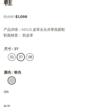
鞋
$
1,690
$
1,098
产品详情：MJUS 皮革尖头吊带高跟鞋
鞋面材质： 软皮革
尺寸
: 37
35
37
38
颜色
: 银色
清除
有货