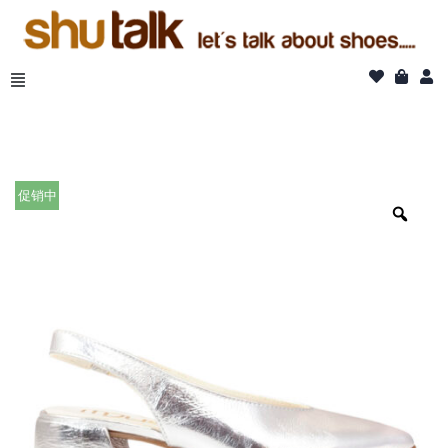
跳
至
正
文
促销中