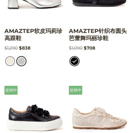
AMAZTEP软皮玛莉珍
AMAZTEP针织布圆头
高跟鞋
芭蕾舞玛丽珍鞋
$
1,290
$
838
$
1,090
$
708
促销中
促销中