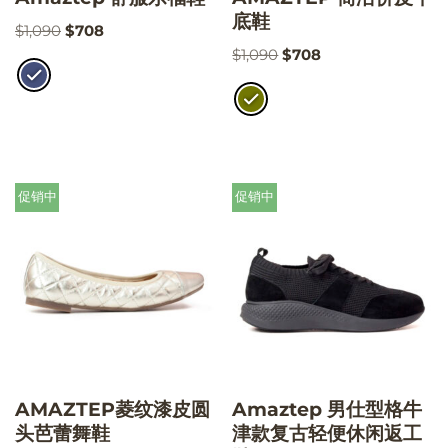
底鞋
$
1,090
$
708
$
1,090
$
708
促销中
促销中
AMAZTEP菱纹漆皮圆
Amaztep 男仕型格牛
头芭蕾舞鞋
津款复古轻便休闲返工