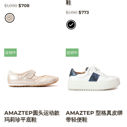
鞋
$
1,090
$
708
$
1,190
$
773
促销中
促销中
AMAZTEP圆头运动款
AMAZTEP 型格真皮绑
玛莉珍平底鞋
带轻便鞋