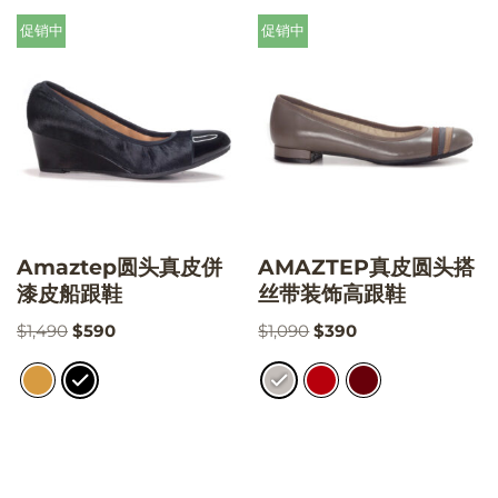
促销中
促销中
Amaztep圆头真皮併
AMAZTEP真皮圆头搭
漆皮船跟鞋
丝带装饰高跟鞋
$
1,490
$
590
$
1,090
$
390