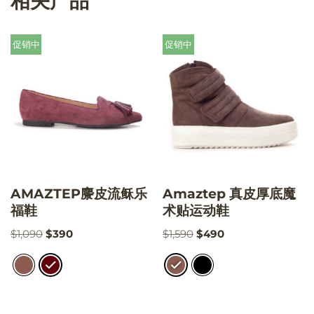
相关产品
促销中
促销中
AMAZTEP麖皮流稣乐
Amaztep 真皮厚底魔
福鞋
术贴运动鞋
$
1,090
$
390
$
1,590
$
490