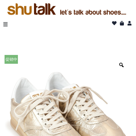
跳
至
正
文
促销中