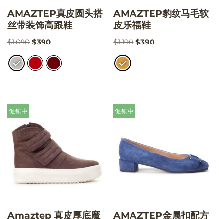
AMAZTEP真皮圆头搭
AMAZTEP豹纹马毛软
丝带装饰高跟鞋
皮乐福鞋
$
1,090
$
390
$
1,190
$
390
促销中
促销中
Amaztep 真皮厚底魔
AMAZTEP金属扣配方