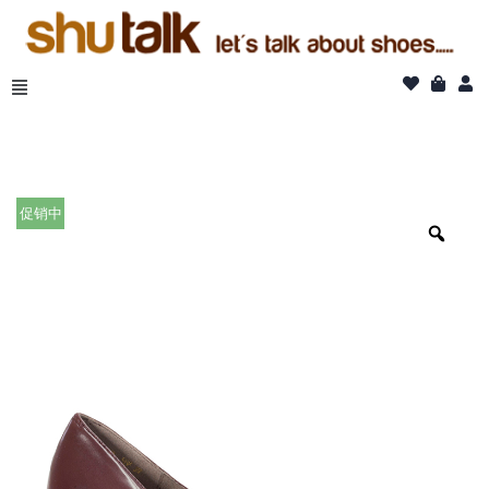
跳
至
正
文
促销中