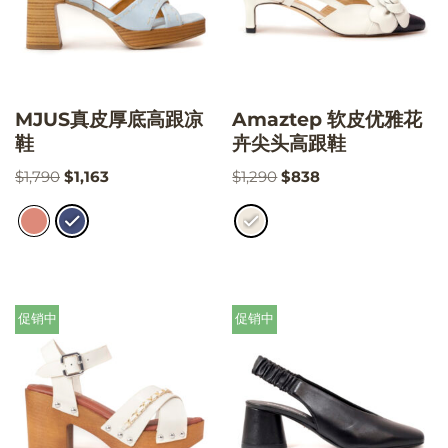
MJUS真皮厚底高跟凉
Amaztep 软皮优雅花
鞋
卉尖头高跟鞋
$
1,790
$
1,163
$
1,290
$
838
促销中
促销中