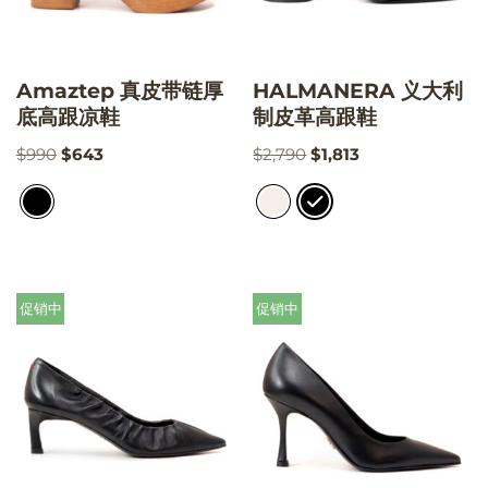
Amaztep 真皮带链厚
HALMANERA 义大利
底高跟凉鞋
制皮革高跟鞋
$
990
$
643
$
2,790
$
1,813
促销中
促销中