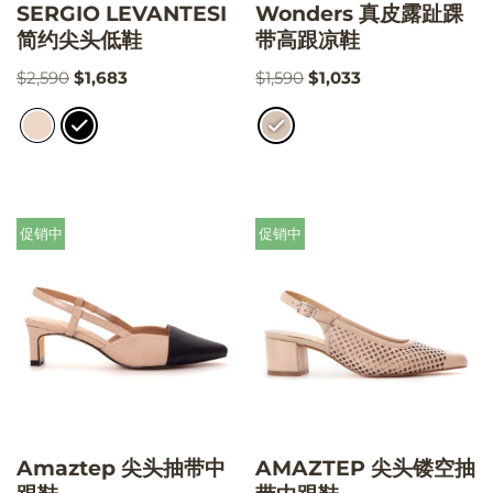
SERGIO LEVANTESI
Wonders 真皮露趾踝
简约尖头低鞋
带高跟凉鞋
$
2,590
$
1,683
$
1,590
$
1,033
促销中
促销中
Amaztep 尖头抽带中
AMAZTEP 尖头镂空抽